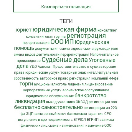
Компартментализация
ТЕГИ
юридическая фирма
юрист
консалтинг
регистрация
консалтинговая группа
ООО
ИП
Юридическая
перерегистация
помощь
документы ип
смена адреса
смена руководителя
смена видов деятельности
перерегистрация
Исполнительное
Судебные дела
Уголовные
производство
дела
УДО
Адвокат
Представительство в суде
авторские
права
юридические услуги
товарный знак
интеллектуальная
собственность
авторское право
регистрация компаний
44-фз
торги
аукционы
алкоголь
лицензия
лицензирование
корпоративные услуги
абонентское обслуживание
банкротство
юридическое обслуживание
ликвидация
выход участника
ОКВЭД
регистрация ооо
бесплатно
самостоятельно
регистрация ип
223-
фз
ЭЦП
электронный ключ
банковская гарантия
СРО
вступление в сро
недвижимость
ЕГРЮЛ
ЕГРИП
выписка
физических лиц
смена наименования
изменение ООО