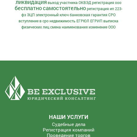
ликвидация
выход участника
ОКВЭД
регистрация ооо
бесплатно
самостоятельно
регистрация ип
223-
фз
ЭЦП
электронный ключ
банковская гарантия
СРО
вступление в сро
недвижимость
ЕГРЮЛ
ЕГРИП
выписка
физических лиц
смена наименования
изменение ООО
НАШИ УСЛУГИ
Судебные дела
Регистрация компаний
Проведение торгов