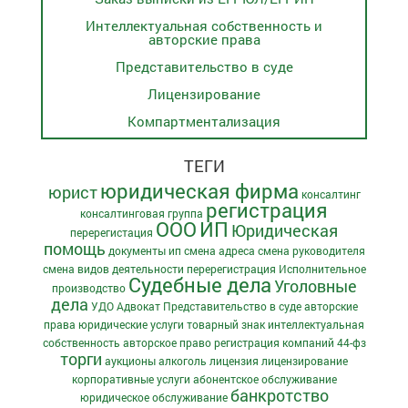
Интеллектуальная собственность и
авторские права
Представительство в суде
Лицензирование
Компартментализация
ТЕГИ
юридическая фирма
юрист
консалтинг
регистрация
консалтинговая группа
ООО
ИП
Юридическая
перерегистация
помощь
документы ип
смена адреса
смена руководителя
смена видов деятельности
перерегистрация
Исполнительное
Судебные дела
Уголовные
производство
дела
УДО
Адвокат
Представительство в суде
авторские
права
юридические услуги
товарный знак
интеллектуальная
собственность
авторское право
регистрация компаний
44-фз
торги
аукционы
алкоголь
лицензия
лицензирование
корпоративные услуги
абонентское обслуживание
банкротство
юридическое обслуживание